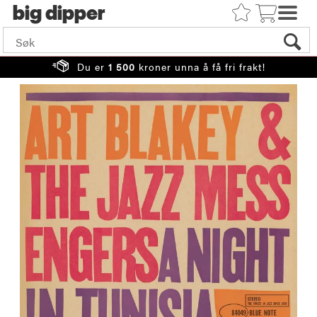
big
Du er
1 500
kroner unna å få fri frakt!