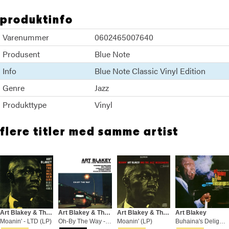
produktinfo
Varenummer
0602465007640
Produsent
Blue Note
Info
Blue Note Classic Vinyl Edition
Genre
Jazz
Produkttype
Vinyl
flere titler med samme artist
Art Blakey & The Jazz Messengers
Art Blakey & The Jazz Messengers
Art Blakey & The Jazz Messengers
Art Blakey
Moanin' - LTD (LP)
Oh-By The Way - LTD (LP)
Moanin' (LP)
Buhaina's Delight - Blue Note 80 (LP)