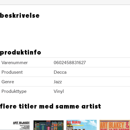
beskrivelse
Art Blakey The Jazz Messengers
produktinfo
Varenummer
0602458831627
Produsent
Decca
Genre
Jazz
Produkttype
Vinyl
flere titler med samme artist