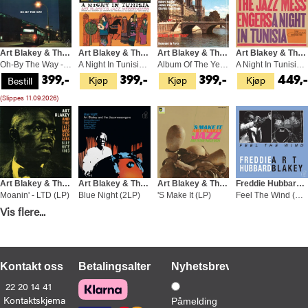
Art Blakey & The Jazz Messengers
Art Blakey & The Jazz Messengers
Art Blakey & The Jazz Messengers
Art Blakey & The Jazz Messengers
Oh-By The Way - LTD (LP)
A Night In Tunisia - LTD (LP)
Album Of The Year (LP)
A Night In Tunisia (LP)
Kjøp
Kjøp
Kjøp
Bestill
399,-
399,-
399,-
449,
(Slippes 11.09.2026)
Art Blakey & The Jazz Messengers
Art Blakey & The Jazz Messengers
Art Blakey & The Jazz Messengers
Freddie Hubbard & Art Blakey
Moanin' - LTD (LP)
Blue Night (2LP)
'S Make It (LP)
Feel The Wind (LP)
Kjøp
Kjøp
Kjøp
Vis flere...
Bestill
449,-
529,-
429,-
399,-
(Slippes 04.09.2026)
Kontakt oss
Betalingsalternativer
Nyhetsbrev
22 20 14 41
Kontaktskjema
Påmelding