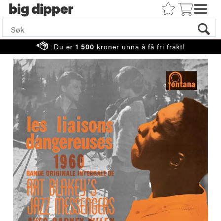
big
Du er
1 500
kroner unna å få fri frakt!