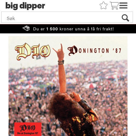
big
Du er
1 500
kroner unna å få fri frakt!