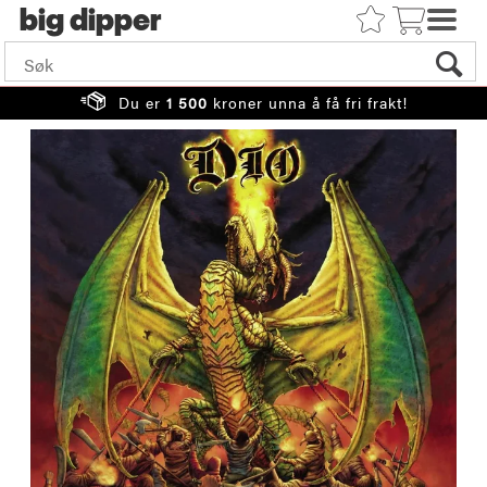
big
Du er
1 500
kroner unna å få fri frakt!