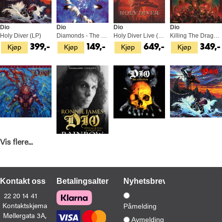
Dio
Dio
Dio
Dio
Holy Diver (LP)
Diamonds - The Best Of Dio (CD)
Holy Diver Live (3LP)
Killing The Dragon - LTD (LP)
Kjøp
Kjøp
Kjøp
Kjøp
399,-
149,-
649,-
349,-
Vis flere...
Dio
Ronnie James Dio
Dio
Dio
Strange Highways (2LP)
Rainbow In The Dark (BOK)
The Collection (CD)
Holy Diver (2SHM-CD)
Kjøp
Kjøp
Kjøp
Kjøp
529,-
249,-
119,-
329,-
Kontakt oss
Betalingsalternativer
Nyhetsbrev
22 20 14 41
Kontaktskjema
Påmelding
Møllergata 3A,
Avmelding