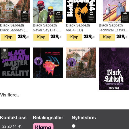
Black Sabbath
Black Sabbath
Black Sabbath
Black Sabbath
Black Sabbath (CD)
Never Say Die (CD)
Vol. 4 (CD)
Technical Ecstasy (CD)
Kjøp
Kjøp
Kjøp
Kjøp
239,-
239,-
239,-
239,-
Vis flere...
Black Sabbath
Black Sabbath
Black Sabbath
Mick Wall
Master Of Reality: Deluxe Edition (2CD)
Paranoid: Deluxe Edition (2LP)
Black Sabbath: Deluxe Edition (2LP)
Black Sabbath: Symptom Of The… (BOK)
Kjøp
Kjøp
Kjøp
Kjøp
249,-
499,-
499,-
269,-
Kontakt oss
Betalingsalternativer
Nyhetsbrev
22 20 14 41