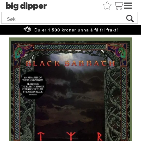
big
Du er
1 500
kroner unna å få fri frakt!