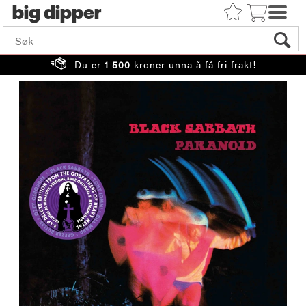
big
Du er
1 500
kroner unna å få fri frakt!