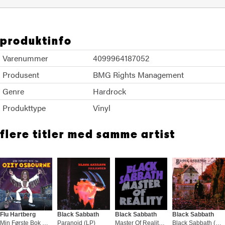
produktinfo
Varenummer
4099964187052
Produsent
BMG Rights Management
Genre
Hardrock
Produkttype
Vinyl
flere titler med samme artist
Flu Hartberg
Black Sabbath
Black Sabbath
Black Sabbath
Min Første Bok Om Ozzy Osbourne (BOK)
Paranoid (LP)
Master Of Reality (LP)
Black Sabbath (LP)