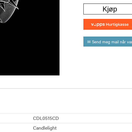
Kjøp
✉ Send meg mail når var
CDL0515CD
Candlelight