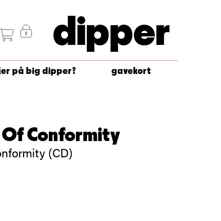
dipper
jer på big dipper?
gavekort
 Of Conformity
onformity (CD)