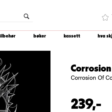
Du er
1 500
kroner unna å få fri frakt!
tilbehør
bøker
kassett
hva sk
Corrosion
Corrosion Of C
239,-