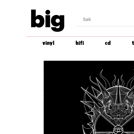
big
vinyl
hifi
cd