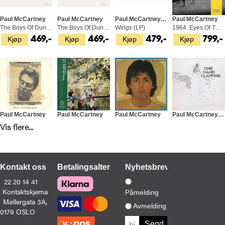
Paul McCartney
Paul McCartney
Paul McCartney & Wings
Paul McCartney
The Boys Of Dungeon Lane (LP)
The Boys Of Dungeon Lane - LTD (LP)
Wings (LP)
1964: Eyes Of The Storm (BOK)
Kjøp
Kjøp
Kjøp
Kjøp
469,-
469,-
479,-
799,-
Paul McCartney
Paul McCartney
Paul McCartney
Paul McCartney & Wings
Flaming Pie - Half Speed Mastered (3LP)
Wild Life - Half Speed Master (LP)
McCartney II (LP)
One Hand Clapping (2CD)
Vis flere...
Kjøp
Kjøp
Kjøp
Kjøp
1 199,-
429,-
469,-
329,-
Kontakt oss
Betalingsalternativer
Nyhetsbrev
22 20 14 41
Kontaktskjema
Påmelding
Møllergata 3A,
Avmelding
0179 OSLO