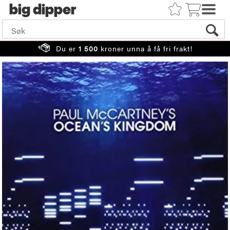
big
Du er
1 500
kroner unna å få fri frakt!