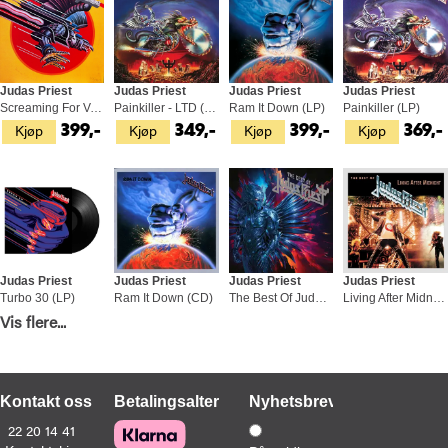
Judas Priest
Judas Priest
Judas Priest
Judas Priest
Screaming For Vengeance (LP)
Painkiller - LTD (LP)
Ram It Down (LP)
Painkiller (LP)
Kjøp
Kjøp
Kjøp
Kjøp
399,-
349,-
399,-
369,-
Judas Priest
Judas Priest
Judas Priest
Judas Priest
Turbo 30 (LP)
Ram It Down (CD)
The Best Of Judas Priest (LP)
Living After Midnight (CD)
Kjøp
Kjøp
Kjøp
Kjøp
Vis flere...
429,-
229,-
349,-
229,-
Kontakt oss
Betalingsalternativer
Nyhetsbrev
22 20 14 41