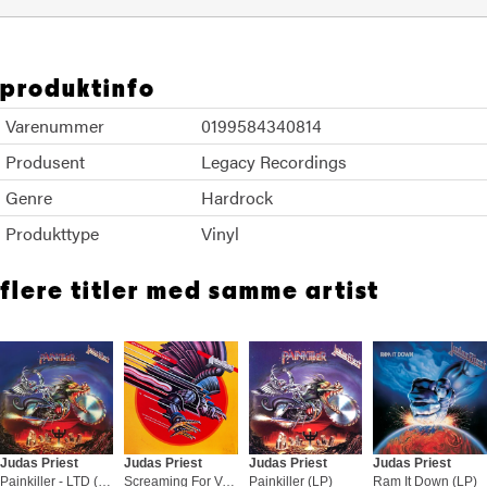
produktinfo
Varenummer
0199584340814
Produsent
Legacy Recordings
Genre
Hardrock
Produkttype
Vinyl
flere titler med samme artist
Judas Priest
Judas Priest
Judas Priest
Judas Priest
Painkiller - LTD (LP)
Screaming For Vengeance (LP)
Painkiller (LP)
Ram It Down (LP)