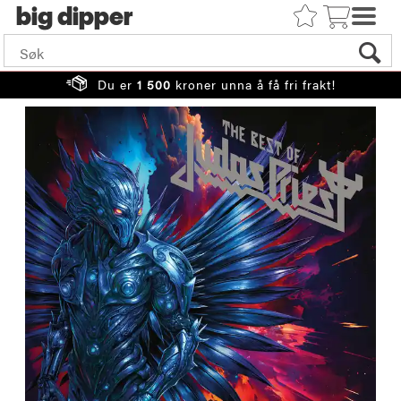
big
Du er
1 500
kroner unna å få fri frakt!