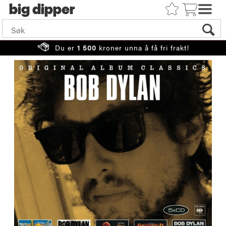
big
Du er
1 500
kroner unna å få fri frakt!