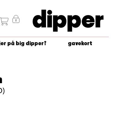
dipper
jer på big dipper?
gavekort
n
D)