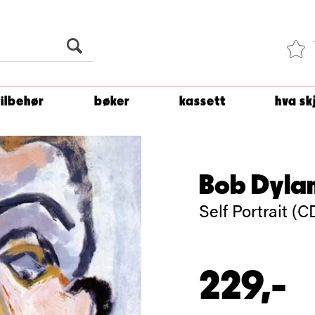
Du er
1 500
kroner unna å få fri frakt!
tilbehør
bøker
kassett
hva sk
Bob Dyla
Self Portrait (C
229,-