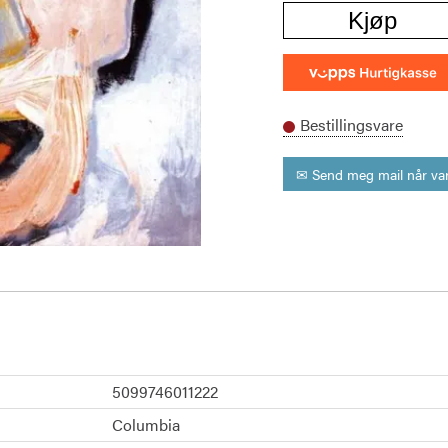
Kjøp
Bestillingsvare
✉ Send meg mail når var
5099746011222
Columbia