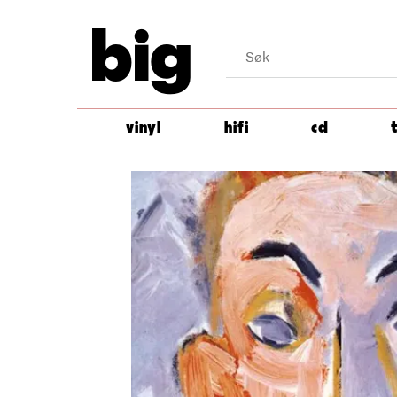
big
vinyl
hifi
cd