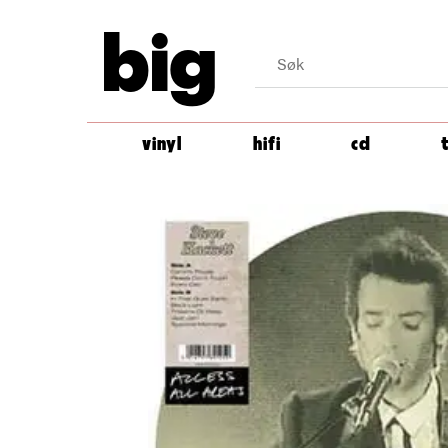
big
vinyl
hifi
cd