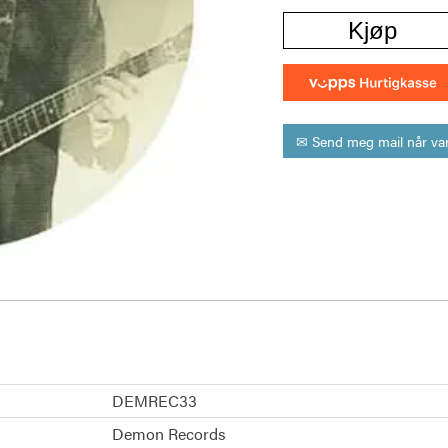
Kjøp
✉ Send meg mail når var
DEMREC33
Demon Records