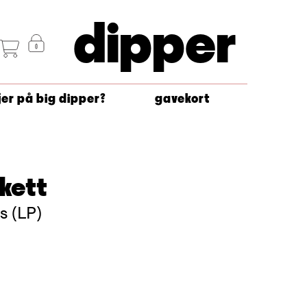
dipper
jer på big dipper?
gavekort
kett
s (LP)