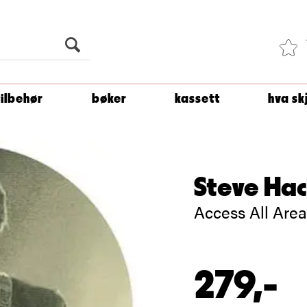
Du er
1 500
kroner unna å få fri frakt!
tilbehør
bøker
kassett
hva sk
Steve Hac
Access All Area
279,-