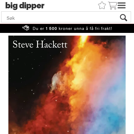
big
Du er
1 500
kroner unna å få fri frakt!