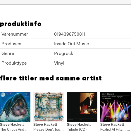
produktinfo
Varenummer
0194398750811
Produsent
Inside Out Music
Genre
Progrock
Produkttype
Vinyl
flere titler med samme artist
Steve Hackett
Steve Hackett
Steve Hackett
Steve Hackett
The Circus And The Nightwhale (LP)
Please Don't Touch (CD)
Tribute (CD)
Foxtrot At Fifty… - LTD (2CD+BD+DVD)