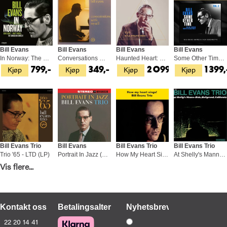
Bill Evans
Bill Evans
Bill Evans
Bill Evans
In Norway: The Kongsberg… - RSD (2LP)
Conversations With Myself (LP)
Haunted Heart: The Legendary… (5LP)
Some Other Time…Vol. 2 - LTD 45rpm (2LP)
Kjøp
Kjøp
Kjøp
Kjøp
799,-
349,-
2 099,-
1 399,
Bill Evans Trio
Bill Evans
Bill Evans Trio
Bill Evans Trio
Trio '65 - LTD (LP)
Portrait In Jazz (LP)
How My Heart Sings! (LP)
At Shelly's Manne-Hole, Hollywood (LP)
Kjøp
Kjøp
Kjøp
Kjøp
Vis flere...
799,-
469,-
529,-
349,-
Kontakt oss
Betalingsalternativer
Nyhetsbrev
22 20 14 41