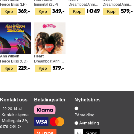
Fierce Bliss (LP)
Immortal (2LP)
Dreamboat Annie - LTD 45rpm (2LP)
Dreamboat Annie - LTD (SACD-Hybrid)
Kjøp
Kjøp
Kjøp
Kjøp
369,-
349,-
1 049,-
579,-
Ann Wilson
Heart
Fierce Bliss (CD)
Dreamboat Annie (LP)
Kjøp
Kjøp
229,-
579,-
Kontakt oss
Betalingsalternativer
Nyhetsbrev
22 20 14 41
Kontaktskjema
Påmelding
Møllergata 3A,
Avmelding
0179 OSLO