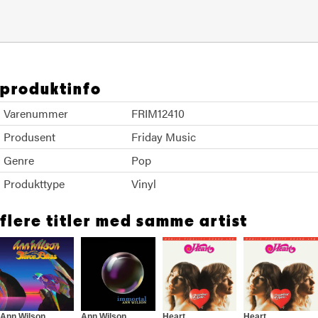
produktinfo
Varenummer
FRIM12410
Produsent
Friday Music
Genre
Pop
Produkttype
Vinyl
flere titler med samme artist
Ann Wilson
Ann Wilson
Heart
Heart