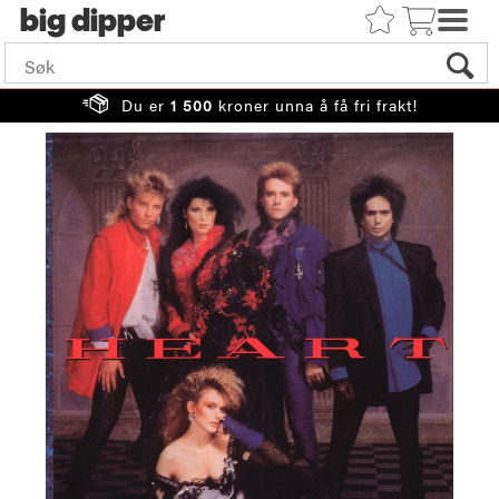
big
Du er
1 500
kroner unna å få fri frakt!