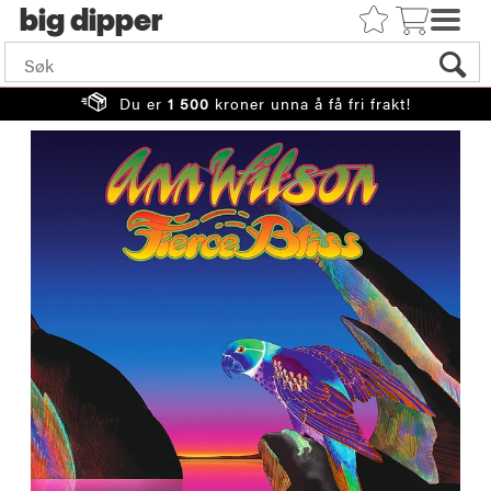
big
Du er
1 500
kroner unna å få fri frakt!