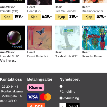
Ann Wilson
Heart
Heart
Heart
Immortal (CD)
Heart (LP)
Live On Soundstage (CD+DVD)
Dreamboat Annie (LP)
Kjøp
Kjøp
Kjøp
Kjøp
199,-
649,-
219,-
579,-
Ann Wilson
Heart
Heart
Heart
Immortal (2LP)
Dog & Butterfly (CD)
Greatest Hits (CD)
Beautiful Broken (CD)
Vis flere...
Kjøp
Kjøp
Kjøp
Kjøp
349,-
179,-
189,-
149,-
Kontakt oss
Betalingsalternativer
Nyhetsbrev
22 20 14 41
Kontaktskjema
Påmelding
Møllergata 3A,
Heart
Ann Wilson
Heart
Avmelding
0179 OSLO
Original Album Classics (5CD)
Fierce Bliss (CD)
Live In Atlantic City (CD+BD)
Kjøp
Kjøp
Kjøp