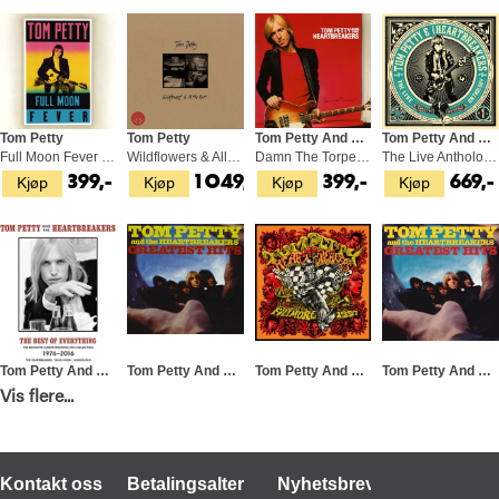
Tom Petty
Tom Petty
Tom Petty And The Heartbreakers
Tom Petty And The Heartbreakers
Full Moon Fever (LP)
Wildflowers & All The Rest (3LP)
Damn The Torpedoes (LP)
The Live Anthology: From… - RSD (2LP)
Kjøp
Kjøp
Kjøp
Kjøp
399,-
1 049,-
399,-
669,-
Tom Petty And The Heartbreakers
Tom Petty And The Heartbreakers
Tom Petty And The Heartbreakers
Tom Petty And The Hearbreakers
The Best Of Everything…1976-2016 (2CD)
Greatest Hits (2LP)
Live At The Fillmore, 1997 (2CD)
Greatest Hits (US Version) (2LP)
Vis flere...
Kjøp
Kjøp
Kjøp
Kjøp
219,-
529,-
269,-
449,
Kontakt oss
Betalingsalternativer
Nyhetsbrev