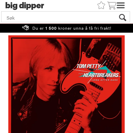
big
Du er
1 500
kroner unna å få fri frakt!