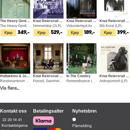
The Heavy Gentlemen
Knut Reiersrud & Iver Kleive
Knut Reiersrud & Iver Kleive
Knut Reiersrud & Iver Kleive
The Heavy Gentlemen (LP)
Himmelskip (2LP)
Vidunderligst Av Alt På Jord (CD)
Blå Koral (LP)
Kjøp
Kjøp
Kjøp
Kjøp
349,-
529,-
189,-
399,-
Hulbækmo & Jacobsen Familieorkester
Knut Reiersrud & Geir Sundstøl
In The Country
Knut Reiersrud Band
Rundsnurrknurr (LP)
Purcell, Sannhet, Løgn Og Dårlig… (CD)
Remembrance (CD)
Antropomorfi (LP)
Kjøp
Kjøp
Kjøp
Vis flere...
Bestill
399,-
189,-
189,-
369,-
(Slippes 24.09.2026)
Kontakt oss
Betalingsalternativer
Nyhetsbrev
22 20 14 41
Kontaktskjema
Påmelding