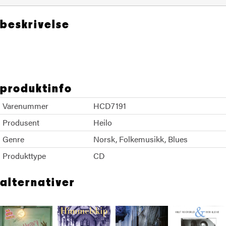
beskrivelse
Knut Reiersrud Hans Fredrik Jacobsen
produktinfo
Varenummer
HCD7191
Produsent
Heilo
Genre
Norsk
Folkemusikk
Blues
Produkttype
CD
alternativer