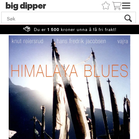
big
Du er
1 500
kroner unna å få fri frakt!