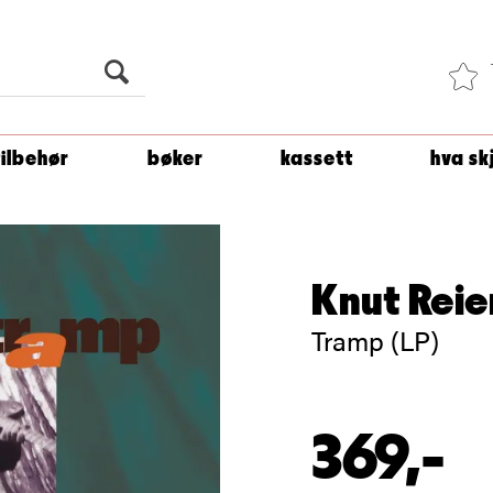
Du er
1 500
kroner unna å få fri frakt!
tilbehør
bøker
kassett
hva sk
Knut Reie
Tramp (LP)
369,-