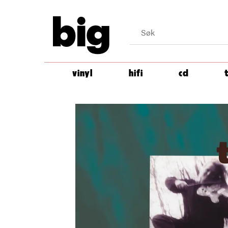
big
vinyl
hifi
cd