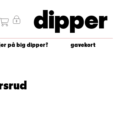
dipper
jer på big dipper?
gavekort
rsrud