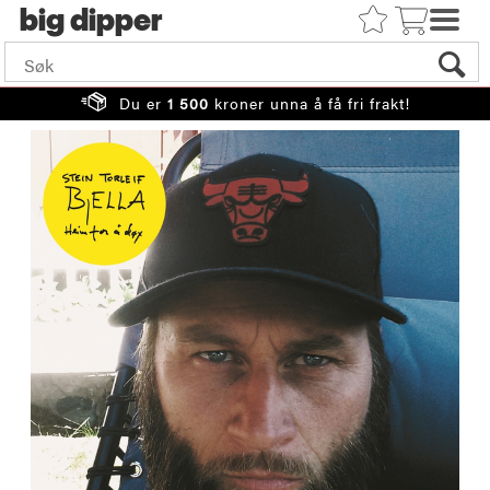
big
Du er
1 500
kroner unna å få fri frakt!