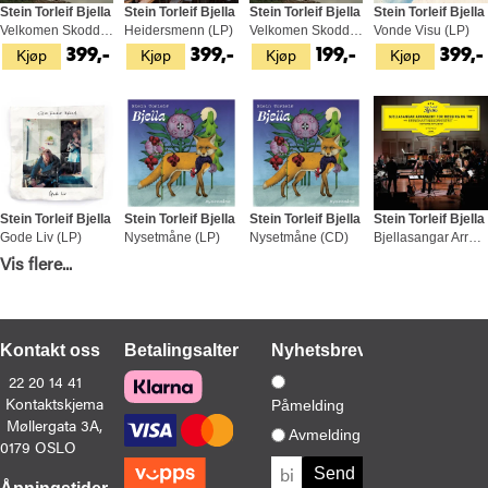
Stein Torleif Bjella
Stein Torleif Bjella
Stein Torleif Bjella
Stein Torleif Bjella
Velkomen Skodde (LP)
Heidersmenn (LP)
Velkomen Skodde (CD)
Vonde Visu (LP)
Kjøp
Kjøp
Kjøp
Kjøp
399,-
399,-
199,-
399,-
Stein Torleif Bjella
Stein Torleif Bjella
Stein Torleif Bjella
Stein Torleif Bjella
Gode Liv (LP)
Nysetmåne (LP)
Nysetmåne (CD)
Bjellasangar Arrangert For Messing… (LP)
Kjøp
Kjøp
Kjøp
Kjøp
Vis flere...
399,-
399,-
199,-
399,-
Kontakt oss
Betalingsalternativer
Nyhetsbrev
22 20 14 41
Kontaktskjema
Påmelding
Møllergata 3A,
Avmelding
0179 OSLO