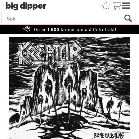
big
Du er
1 500
kroner unna å få fri frakt!