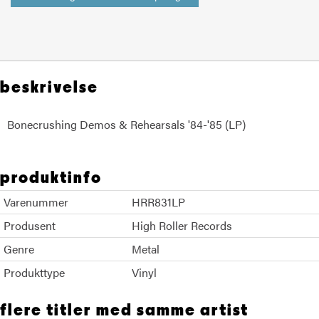
beskrivelse
Bonecrushing Demos & Rehearsals '84-'85 (LP)
KreatorTormentor
produktinfo
Varenummer
HRR831LP
Produsent
High Roller Records
Genre
Metal
Produkttype
Vinyl
flere titler med samme artist