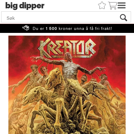
big
Du er
1 500
kroner unna å få fri frakt!