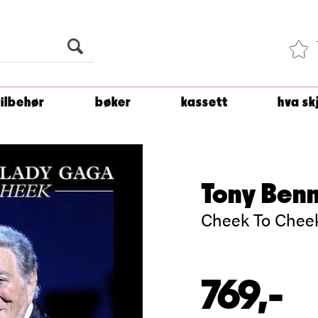
Du er
1 500
kroner unna å få fri frakt!
tilbehør
bøker
kassett
hva sk
Tony Ben
Cheek To Cheek
769,-