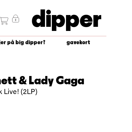
dipper
jer på big dipper?
gavekort
nett & Lady Gaga
 Live! (2LP)