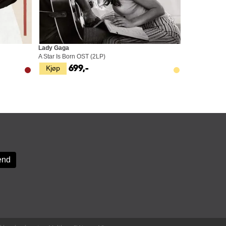
Lady Gaga
A Star Is Born OST (2LP)
Kjøp
699,-