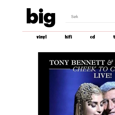
big
vinyl
hifi
cd