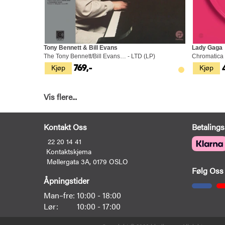
Tony Bennett & Bill Evans
Lady Gaga
The Tony Bennett/Bill Evans… - LTD (LP)
Chromatica 
Kjøp
Kjøp
769,-
Vis flere...
Kontakt Oss
Betalings
22 20 14 41
Kontaktskjema
Møllergata 3A, 0179 OSLO
Følg Oss
Åpningstider
Man–fre:
10:00 - 18:00
Lør:
10:00 - 17:00