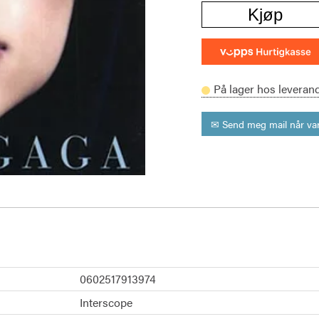
Kjøp
På lager hos leveran
✉ Send meg mail når var
0602517913974
Interscope