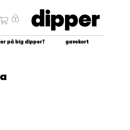
dipper
jer på big dipper?
gavekort
ga