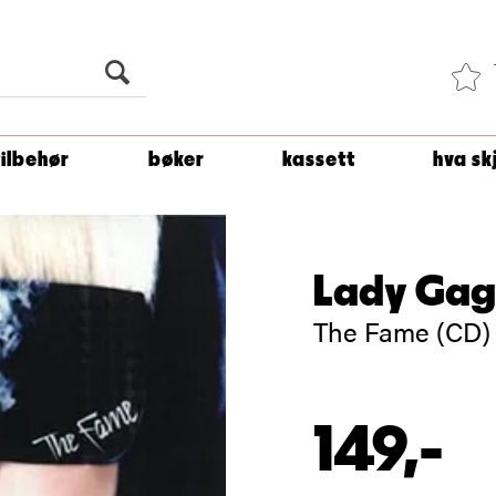
Du er
1 500
kroner unna å få fri frakt!
tilbehør
bøker
kassett
hva sk
Lady Ga
The Fame (CD)
149,-