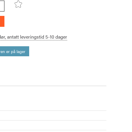
dør,
antatt leveringstid
5-10
dager
en er på lager