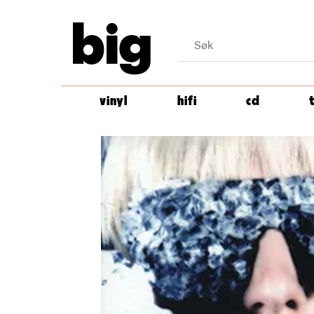
big
vinyl
hifi
cd