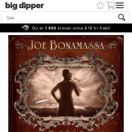
big
Du er
1 500
kroner unna å få fri frakt!