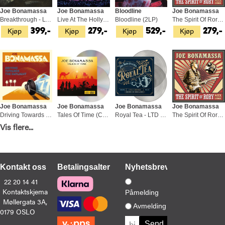
Joe Bonamassa
Joe Bonamassa
Bloodline
Joe Bonamassa
Breakthrough - LTD (LP)
Live At The Hollywood Bowl (CD+DVD)
Bloodline (2LP)
The Spirit Of Rory (CD+DVD)
Kjøp
Kjøp
Kjøp
Kjøp
399,-
279,-
529,-
279,-
Joe Bonamassa
Joe Bonamassa
Joe Bonamassa
Joe Bonamassa
Driving Towards The Daylight - LTD (2LP)
Tales Of Time (CD+DVD)
Royal Tea - LTD (2LP)
The Spirit Of Rory (2LP)
Vis flere...
Kjøp
Kjøp
Kjøp
Kjøp
529,-
279,-
529,-
529,-
Kontakt oss
Betalingsalternativer
Nyhetsbrev
22 20 14 41
Kontaktskjema
Påmelding
Møllergata 3A,
Joe Bonamassa
Joe Bonamassa
Joe Bonamassa
Joe Bonamassa
Avmelding
0179 OSLO
Now Serving: Royal Tea Live… - LTD (2LP)
Tales Of Time (CD+BD)
Dust Bowl - LTD (2LP)
Live At The Hollywood Bowl (CD+BD)
Kjøp
Kjøp
Kjøp
Kjøp
529,-
279,-
529,-
279,-