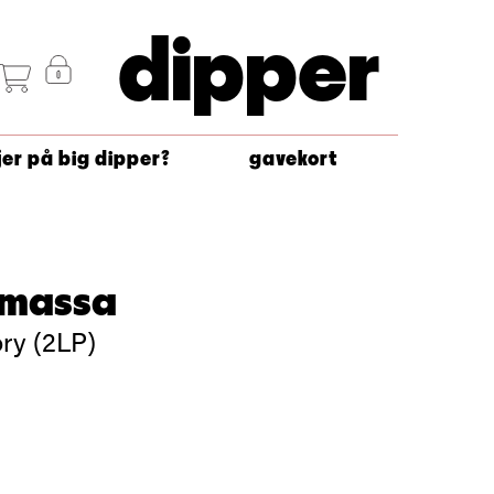
dipper
jer på big dipper?
gavekort
amassa
ory (2LP)