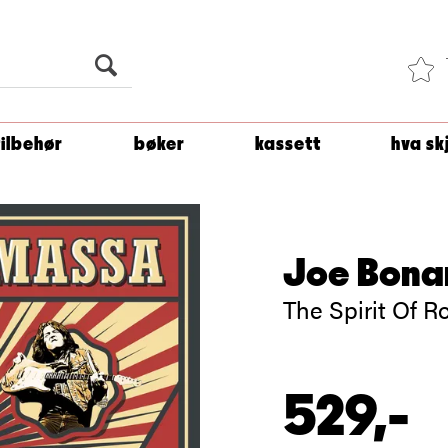
Du er
1 500
kroner unna å få fri frakt!
tilbehør
bøker
kassett
hva sk
Joe Bon
The Spirit Of R
529,-