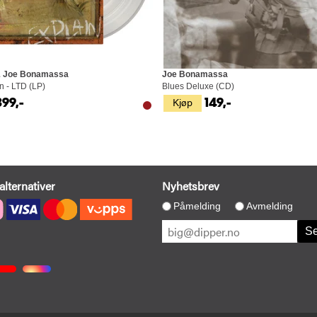
& Joe Bonamassa
Joe Bonamassa
n - LTD (LP)
Blues Deluxe (CD)
Kjøp
399,-
149,-
alternativer
Nyhetsbrev
Påmelding
Avmelding