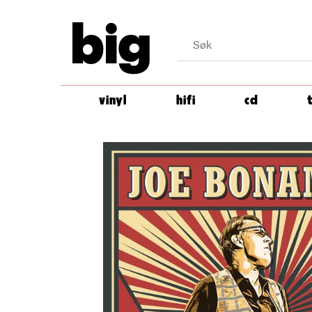
big
vinyl
hifi
cd