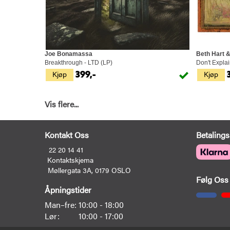
Joe Bonamassa
Beth Hart 
Breakthrough - LTD (LP)
Don't Explai
Kjøp
Kjøp
399,-
Vis flere...
Kontakt Oss
Betalings
22 20 14 41
Kontaktskjema
Møllergata 3A, 0179 OSLO
Følg Oss
Åpningstider
Man–fre:
10:00 - 18:00
Lør:
10:00 - 17:00