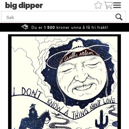
big
Du er
1 500
kroner unna å få fri frakt!