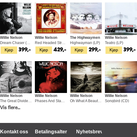
Willie Nelson
Willie Nelson
The Highwaymen
Willie Nelson
Dream Chaser (LP)
Red Headed Stranger (LP)
Highwayman (LP)
Teatro (LP)
Kjøp
Kjøp
Kjøp
Kjøp
399,-
429,-
299,-
399,-
Willie Nelson
Willie Nelson
Willie Nelson
Willie Nelson
The Great Divide (CD)
Phases And Stages - LTD (LP)
Oh What A Beautiful World (LP)
Songbird (CD)
Vis flere...
Kjøp
Kjøp
Kjøp
Kjøp
179,-
399,-
349,-
179,-
Kontakt oss
Betalingsalternativer
Nyhetsbrev