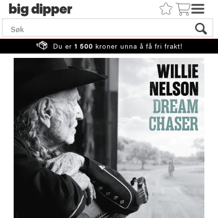
big
Du er
1 500
kroner unna å få fri frakt!