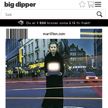
big
Du er
1 500
kroner unna å få fri frakt!