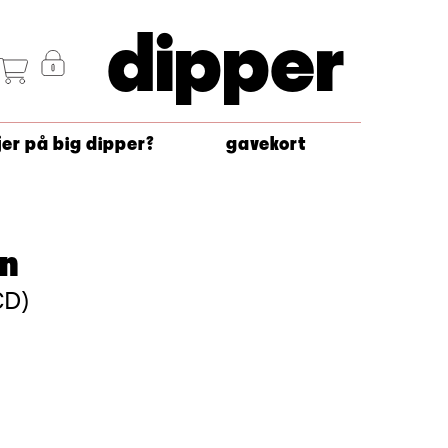
dipper
jer på big dipper?
gavekort
an
CD)