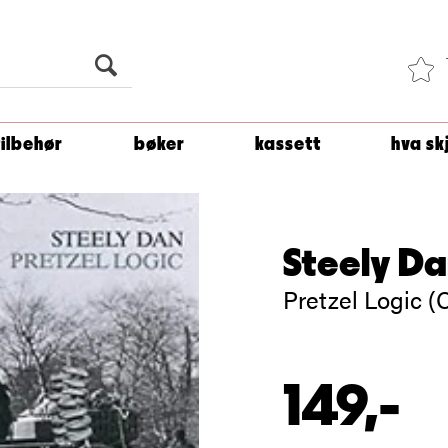
Du er
1 500
kroner unna å få fri frakt!
tilbehør
bøker
kassett
hva sk
Steely D
Pretzel Logic (
149,-