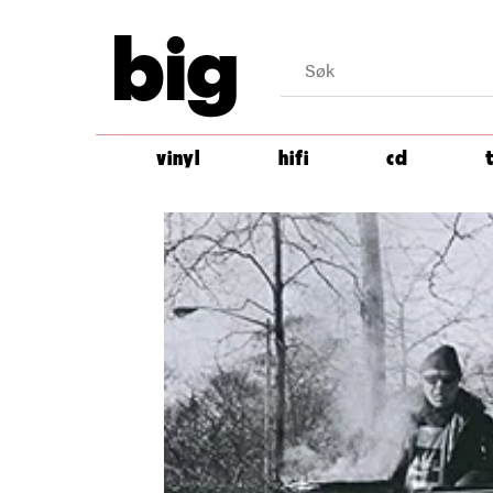
big
vinyl
hifi
cd