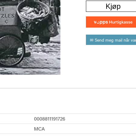
Kjøp
✉ Send meg mail når var
0008811191726
MCA