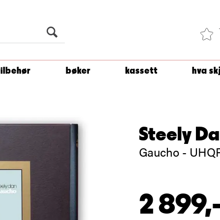
Du er
1 500
kroner unna å få fri frakt!
tilbehør
bøker
kassett
hva sk
Steely D
Gaucho - UHQR
2 899,