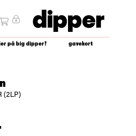
dipper
jer på big dipper?
gavekort
an
 (2LP)
-