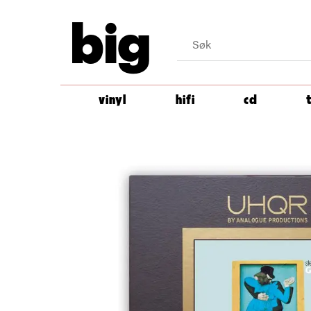
big
vinyl
hifi
cd