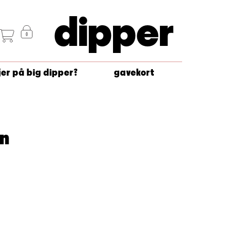
dipper
jer på big dipper?
gavekort
an