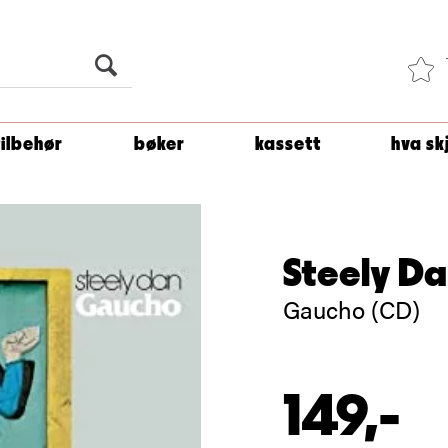
Du er
1 500
kroner unna å få fri frakt!
tilbehør
bøker
kassett
hva sk
Steely D
Gaucho (CD)
149,-