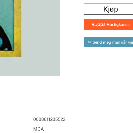
Kjøp
✉ Send meg mail når var
0008811205522
MCA