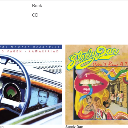
Rock
CD
en
Steely Dan