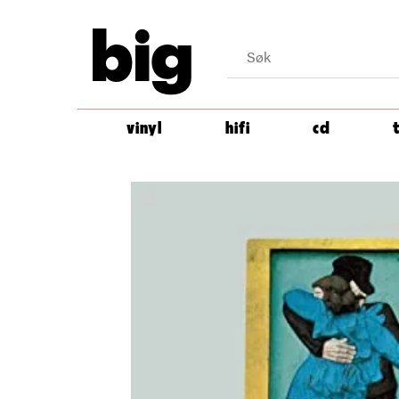
big
vinyl
hifi
cd