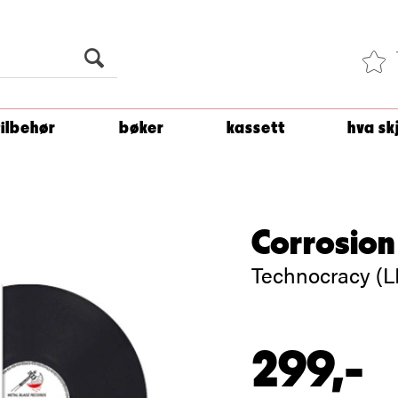
Du er
1 500
kroner unna å få fri frakt!
tilbehør
bøker
kassett
hva sk
Corrosion
Technocracy (L
299,-