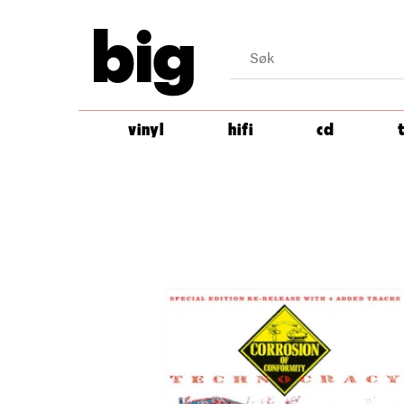
big
vinyl
hifi
cd