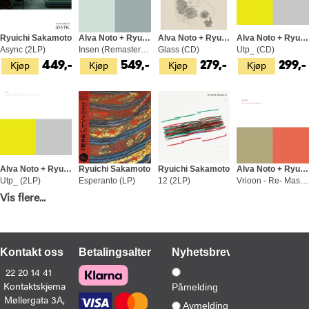
Ryuichi Sakamoto
Alva Noto + Ryuichi Sakamoto
Alva Noto + Ryuichi Sakamoto
Alva Noto + Ryuichi Sakamoto
Async (2LP)
Insen (Remaster) (2LP)
Glass (CD)
Utp_ (CD)
Kjøp
Kjøp
Kjøp
Kjøp
449,-
549,-
279,-
299,-
Alva Noto + Ryuichi Sakamoto
Ryuichi Sakamoto
Ryuichi Sakamoto
Alva Noto + Ryuichi Sakamoto
Utp_ (2LP)
Esperanto (LP)
12 (2LP)
Vrioon - Re- Master (V.I.R.U.S…) (CD)
Vis flere...
Kjøp
Kjøp
Kjøp
Kjøp
469,-
449,-
679,-
299,-
Kontakt oss
Betalingsalternativer
Nyhetsbrev
22 20 14 41
Kontaktskjema
Påmelding
Møllergata 3A,
Avmelding