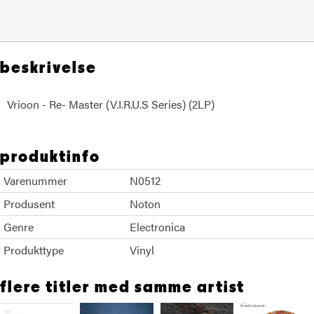
beskrivelse
Vrioon - Re- Master (V.I.R.U.S Series) (2LP)
Alva Noto Ryuichi Sakamoto
produktinfo
Varenummer
N0512
Produsent
Noton
Genre
Electronica
Produkttype
Vinyl
flere titler med samme artist