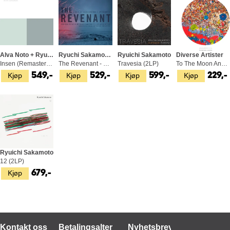
Alva Noto + Ryuichi Sakamoto
Ryuchi Sakamoto & Alva Noto
Ryuichi Sakamoto
Diverse Artister
Insen (Remaster) (2LP)
The Revenant - OST (2LP)
Travesia (2LP)
To The Moon And Back: A Tribute To…(CD)
Kjøp
Kjøp
Kjøp
Kjøp
549,-
529,-
599,-
229,-
Ryuichi Sakamoto
12 (2LP)
Kjøp
679,-
Kontakt oss
Betalingsalternativer
Nyhetsbrev