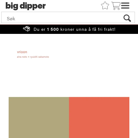
big
Du er
1 500
kroner unna å få fri frakt!