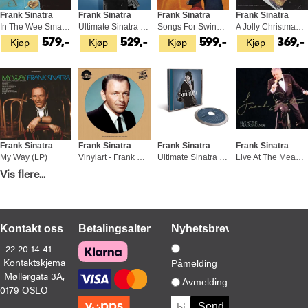
Frank Sinatra
Frank Sinatra
Frank Sinatra
Frank Sinatra
In The Wee Small Hours - Tone Poet… (LP)
Ultimate Sinatra (2LP)
Songs For Swingin' Lovers! - Tone… (LP)
A Jolly Christmas From Frank… (LP)
Kjøp
Kjøp
Kjøp
Kjøp
579,-
529,-
599,-
369,-
Frank Sinatra
Frank Sinatra
Frank Sinatra
Frank Sinatra
My Way (LP)
Vinylart - Frank Sinatra (LP)
Ultimate Sinatra (CD)
Live At The Meadowlands (CD)
Kjøp
Kjøp
Kjøp
Kjøp
Vis flere...
399,-
379,-
149,-
99,-
Kontakt oss
Betalingsalternativer
Nyhetsbrev
22 20 14 41
Kontaktskjema
Påmelding
Møllergata 3A,
Frank Sinatra
Frank Sinatra
Frank Sinatra
Frank Sinatra
Avmelding
0179 OSLO
Simply Frank Sinatra (2CD)
I've Got You Under My Skin (CD)
Songs For Swingin' Lovers (LP)
The Giants Of Jazz - LTD (2LP)
Kjøp
Kjøp
Kjøp
Kjøp
69,-
119,-
399,-
469,-