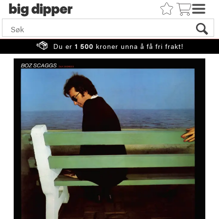
big
Du er
1 500
kroner unna å få fri frakt!