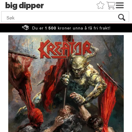
big
Du er
1 500
kroner unna å få fri frakt!