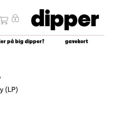
dipper
jer på big dipper?
gavekort
y
y (LP)