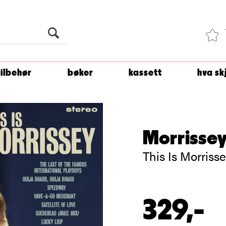
Du er
1 500
kroner unna å få fri frakt!
tilbehør
bøker
kassett
hva sk
Morrisse
This Is Morrisse
329,-