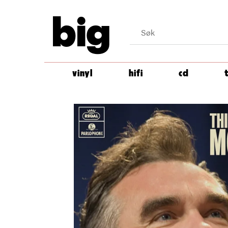
big
vinyl
hifi
cd