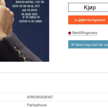
Kjøp
Bestillingsvare
✉ Send meg mail når var
0190295626167
Parlophone