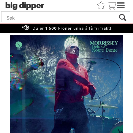
big
Du er
1 500
kroner unna å få fri frakt!