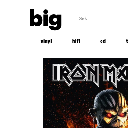
big
vinyl
hifi
cd