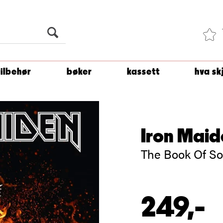
Du er
1 500
kroner unna å få fri frakt!
tilbehør
bøker
kassett
hva sk
Iron Maid
The Book Of So
249,-