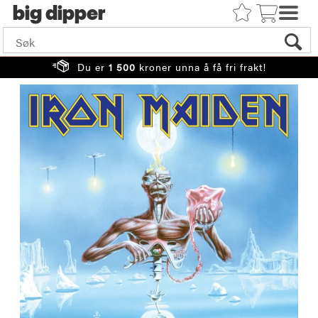
big
Du er
1 500
kroner unna å få fri frakt!