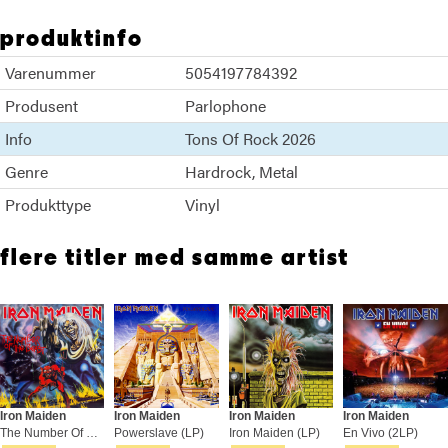
produktinfo
Varenummer
5054197784392
Produsent
Parlophone
Info
Tons Of Rock 2026
Genre
Hardrock
Metal
Produkttype
Vinyl
flere titler med samme artist
Iron Maiden
Iron Maiden
Iron Maiden
Iron Maiden
The Number Of The Beast (LP)
Powerslave (LP)
Iron Maiden (LP)
En Vivo (2LP)