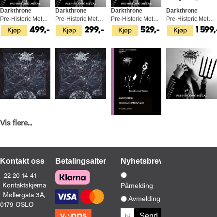
Darkthrone
Darkthrone
Darkthrone
Darkthrone
Pre-Historic Metal - LTD (LP)
Pre-Historic Metal (LP)
Pre-Historic Metal - LTD (LP)
Pre-Historic Metal Box Set - LTD (LP)
Kjøp
Kjøp
Kjøp
Kjøp
499,-
299,-
529,-
1 599,
Vis flere...
Darkthrone
Darkthrone
Cornelius Jakhelln
Darkthrone
It Beckons Us All - LTD (LP)
It Beckons Us All - LTD (LP)
Darkthrone - Transilvanian Hunger (BOK)
Pre-Historic Metal (CD)
Kjøp
Kjøp
Kjøp
Kjøp
549,-
549,-
249,-
229,-
Kontakt oss
Betalingsalternativer
Nyhetsbrev
22 20 14 41
Kontaktskjema
Påmelding
Møllergata 3A,
Avmelding
0179 OSLO