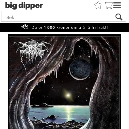
big
Du er
1 500
kroner unna å få fri frakt!