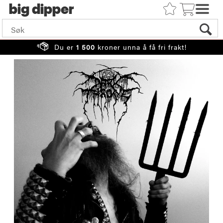
big
Du er
1 500
kroner unna å få fri frakt!