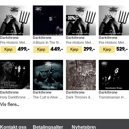
36%
Darkthrone
Darkthrone
Darkthrone
Darkthrone
Pre-Historic Metal - LTD (LP)
A Blaze In The Northern Sky (LP)
Pre-Historic Metal (LP)
Pre-Historic Metal - LTD (LP)
Kjøp
Kjøp
Kjøp
Kjøp
499,-
449,-
299,-
529,-
Darkthrone
Darkthrone
Darkthrone
Darkthrone
Holy Darkthrone (CD)
The Cult is Alive (LP)
Dark Thrones & Black Flags - S.E. (CD)
Transilvanian Hunger - LTD (LP)
Kjøp
Kjøp
Kjøp
Kjøp
Vis flere...
169,-
449,-
199,-
529,-
Kontakt oss
Betalingsalternativer
Nyhetsbrev