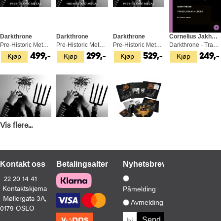
Darkthrone
Darkthrone
Darkthrone
Cornelius Jakhelln
Pre-Historic Metal - LTD (LP)
Pre-Historic Metal (LP)
Pre-Historic Metal - LTD (LP)
Darkthrone - Transilvanian Hunger (BOK)
Kjøp
Kjøp
Kjøp
Kjøp
499,-
299,-
529,-
249,-
Vis flere...
Darkthrone
Darkthrone
Darkthrone
Pre-Historic Metal - LTD (LP)
Pre-Historic Metal (CD)
Pre-Historic Metal Box Set - LTD (LP)
Kjøp
Kjøp
Kjøp
469,-
229,-
1 599,-
Kontakt oss
Betalingsalternativer
Nyhetsbrev
22 20 14 41
Kontaktskjema
Påmelding
Møllergata 3A,
Avmelding
0179 OSLO