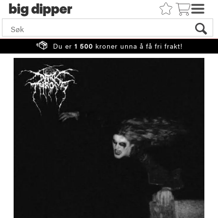
big
Du er
1 500
kroner unna å få fri frakt!