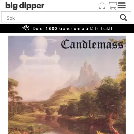
big
Du er
1 500
kroner unna å få fri frakt!