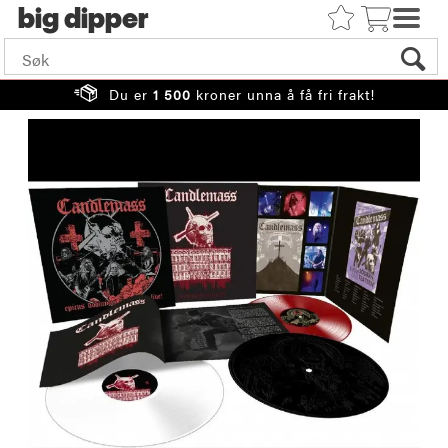
big
Du er
1 500
kroner unna å få fri frakt!