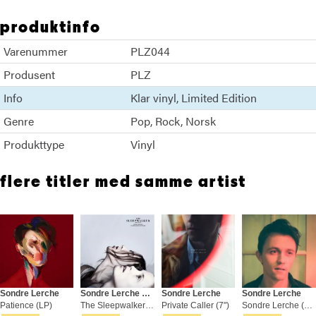
produktinfo
Varenummer
PLZ044
Produsent
PLZ
Info
Klar vinyl
Limited Edition
Genre
Pop
Rock
Norsk
Produkttype
Vinyl
flere titler med samme artist
Sondre Lerche
Sondre Lerche And Kato Adland
Sondre Lerche
Sondre Lerche
Patience (LP)
The Sleepwalker (Soundtrack) (LP)
Private Caller (7")
Sondre Lerche (LP)