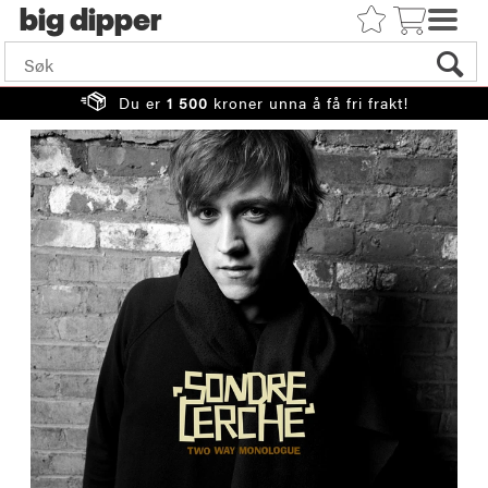
big
Du er
1 500
kroner unna å få fri frakt!