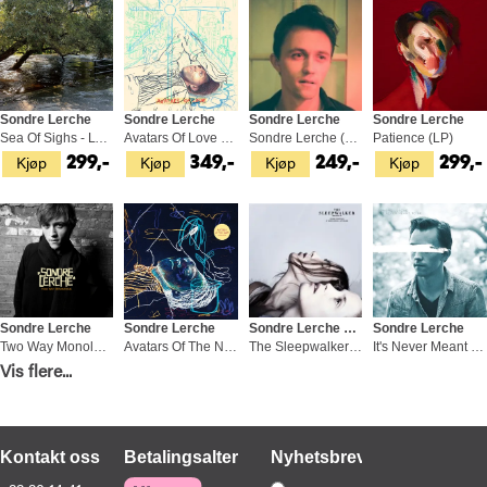
Sondre Lerche
Sondre Lerche
Sondre Lerche
Sondre Lerche
Sea Of Sighs - LTD (LP)
Avatars Of Love (2LP)
Sondre Lerche (LP)
Patience (LP)
Kjøp
Kjøp
Kjøp
Kjøp
299,-
349,-
249,-
299,-
Sondre Lerche
Sondre Lerche
Sondre Lerche And Kato Adland
Sondre Lerche
Two Way Monologue - LTD (2LP)
Avatars Of The Night (2LP)
The Sleepwalker (Soundtrack) (LP)
It's Never Meant To Be (7")
Vis flere...
Kjøp
Kjøp
Kjøp
Kjøp
529,-
399,-
299,-
89,-
Kontakt oss
Betalingsalternativer
Nyhetsbrev