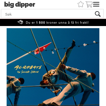
big
Du er
1 500
kroner unna å få fri frakt!